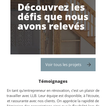
Découvrez les
défis que nous
avons relevés
Voir tous les projets
Témoignages
s
En tant qu’entrepreneur en rénovation, c’est un plaisir de
nts
travailler avec LLB. Leur équipe est disponible, à l’écoute,
an
re
et rassurante avec nos clients. On apprécie la rapidité de
q
t
l’émission des prescriptions ainsi que la flexibilité lors de