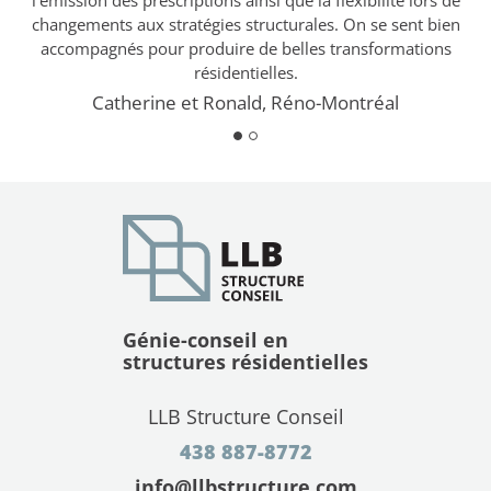
ons
changements aux stratégies structurales. On se sent bien
sa
son
accompagnés pour produire de belles transformations
in
résidentielles.
Catherine et Ronald, Réno-Montréal
Génie-conseil en
structures résidentielles
LLB Structure Conseil
438 887-8772
info@llbstructure.com